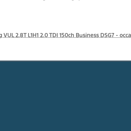
VUL 2.8T L1H1 2.0 TDI 150ch Business DSG7 - occa