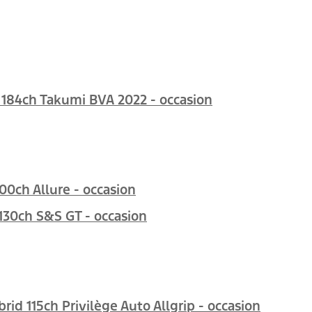
184ch Takumi BVA 2022 - occasion
0ch Allure - occasion
130ch S&S GT - occasion
rid 115ch Privilège Auto Allgrip - occasion