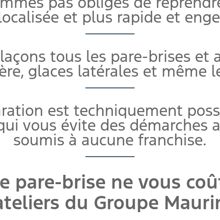
ommes pas obligés de reprendr
localisée et plus rapide et eng
çons tous les pare-brises et a
ière, glaces latérales et même l
aration est techniquement poss
 qui vous évite des démarches a
soumis à aucune franchise.
re pare-brise ne vous coû
ateliers du Groupe Mauri