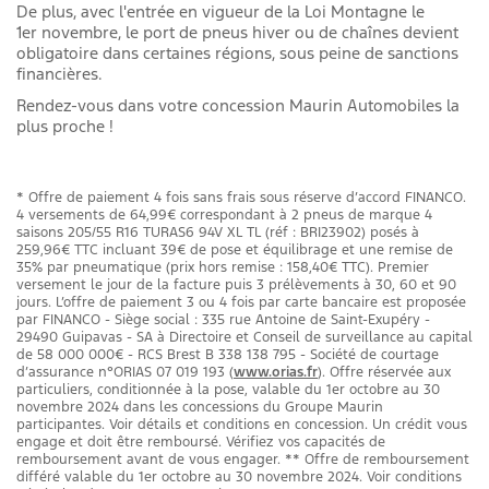
De plus, avec l'entrée en vigueur de la Loi Montagne le
1er novembre, le port de pneus hiver ou de chaînes devient
obligatoire dans certaines régions, sous peine de sanctions
financières.
Rendez-vous dans votre concession Maurin Automobiles la
plus proche !
* Offre de paiement 4 fois sans frais sous réserve d’accord FINANCO.
4 versements de 64,99€ correspondant à 2 pneus de marque 4
saisons 205/55 R16 TURAS6 94V XL TL (réf : BRI23902) posés à
259,96€ TTC incluant 39€ de pose et équilibrage et une remise de
35% par pneumatique (prix hors remise : 158,40€ TTC). Premier
versement le jour de la facture puis 3 prélèvements à 30, 60 et 90
jours. L’offre de paiement 3 ou 4 fois par carte bancaire est proposée
par FINANCO - Siège social : 335 rue Antoine de Saint-Exupéry -
29490 Guipavas - SA à Directoire et Conseil de surveillance au capital
de 58 000 000€ - RCS Brest B 338 138 795 - Société de courtage
d’assurance n°ORIAS 07 019 193 (
www.orias.fr
). Offre réservée aux
particuliers, conditionnée à la pose, valable du 1er octobre au 30
novembre 2024 dans les concessions du Groupe Maurin
participantes. Voir détails et conditions en concession. Un crédit vous
engage et doit être remboursé. Vérifiez vos capacités de
remboursement avant de vous engager. ** Offre de remboursement
différé valable du 1er octobre au 30 novembre 2024. Voir conditions